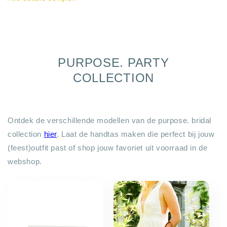
Bag
Bag
charm
charm
-
-
met
met
ring
ring
PURPOSE. PARTY
en
en
musketon
musketon
COLLECTION
Ontdek de verschillende modellen van de purpose. bridal
collection
hier
. Laat de handtas maken die perfect bij jouw
(feest)outfit past of shop jouw favoriet uit voorraad in de
webshop.