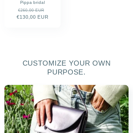
Pippa bridal
Normale
Aanbiedingsprijs
€260,00 EUR
€130,00 EUR
prijs
CUSTOMIZE YOUR OWN
PURPOSE.