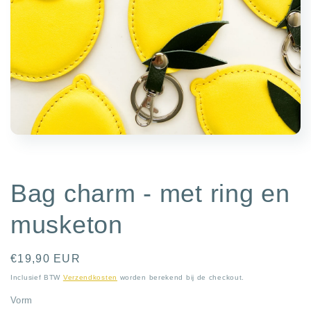
Media
featured
openen
in
modaal
Bag charm - met ring en
musketon
Normale
€19,90 EUR
prijs
Inclusief BTW
Verzendkosten
worden berekend bij de checkout.
Vorm