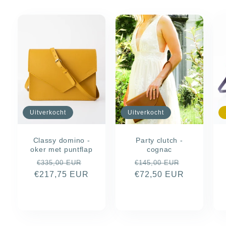
Uitverkocht
Uitverkocht
Classy domino -
Party clutch -
oker met puntflap
cognac
Normale
Aanbiedingsprijs
Normale
Aanbiedin
€335,00 EUR
€145,00 EUR
€217,75 EUR
prijs
prijs
€72,50 EUR