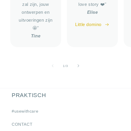
zal zijn, jouw
love story ❤️"
ontwerpen en
Elise
uitvoeringen zijn
Little domino
🤩"
Tine
van
1
/
3
PRAKTISCH
#usewithcare
CONTACT