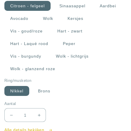
Citroen - felgeel
Sinaasappel
Aardbei
Avocado
Wolk
Kersjes
Vis - goud/roze
Hart - zwart
Hart - Laqué rood
Peper
Vis - burgundy
Wolk - lichtgrijs
Wolk - glanzend roze
Ring/musketon
NIkkel
Brons
Aantal
Aantal
Aantal
verlagen
verhogen
voor
voor
Alle details bekijken