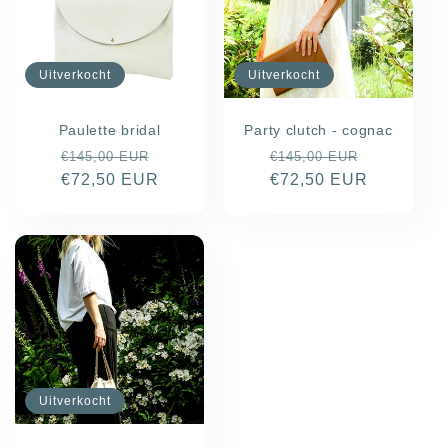
Uitverkocht
Uitverkocht
Paulette bridal
Party clutch - cognac
Normale
Aanbiedingsprijs
Normale
Aanbiedin
€145,00 EUR
€145,00 EUR
prijs
€72,50 EUR
prijs
€72,50 EUR
Uitverkocht